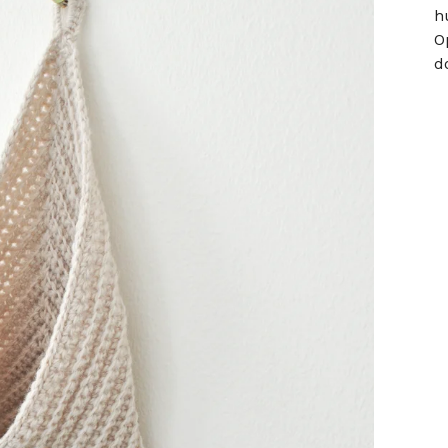
h
O
d