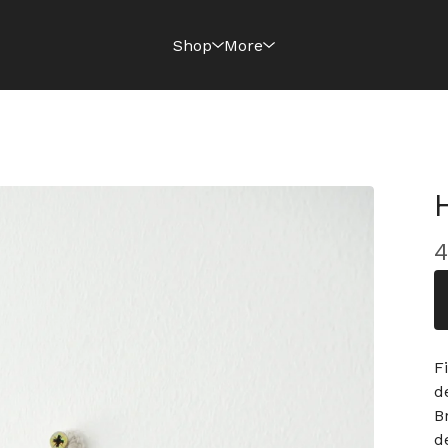
Shop
More
F
d
B
d