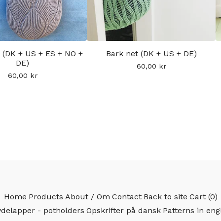
 (DK + US + ES + NO +
Bark net (DK + US + DE)
DE)
60,00
kr
60,00
kr
Home
Products
About / Om
Contact
Back to site
Cart (
0
)
delapper - potholders
Opskrifter på dansk
Patterns in eng