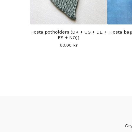
Hosta potholders (DK + US + DE +
Hosta bag
ES + NO))
60,00
kr
Gry