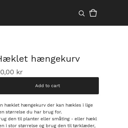
Hæklet hængekurv
40,00
kr
Add to cart
in hæklet hængekurv der kan hækles i lige
en størrelse du har brug for.
rug den til planter eller småting - eller hækl
en i stor størrelse og brug den til tørklæder,