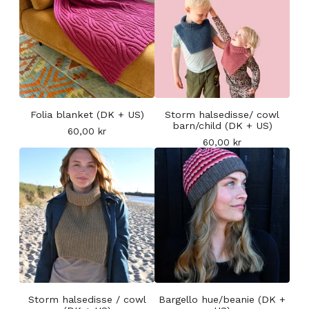
Folia blanket (DK + US)
Storm halsedisse/ cowl
barn/child (DK + US)
60,00
kr
60,00
kr
Storm halsedisse / cowl
Bargello hue/beanie (DK +