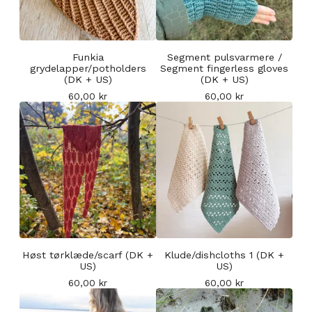
Funkia
Segment pulsvarmere /
grydelapper/potholders
Segment fingerless gloves
(DK + US)
(DK + US)
60,00
kr
60,00
kr
Høst tørklæde/scarf (DK +
Klude/dishcloths 1 (DK +
US)
US)
60,00
kr
60,00
kr