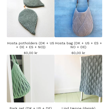
Hosta potholders (DK + US
Hosta bag (DK + US + ES +
+ DE + ES + NO))
NO + DE)
60,00
kr
60,00
kr
Bark net (DK + US + DE)
Lind tæppe (dansk)