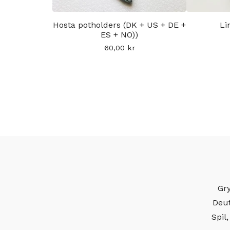
Hosta potholders (DK + US + DE +
Li
ES + NO))
60,00
kr
Gry
Deut
Spil