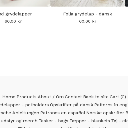
nd grydelapper
Folia grydelap - dansk
60,00
kr
60,00
kr
Home
Products
About / Om
Contact
Back to site
Cart (
0
)
delapper - potholders
Opskrifter på dansk
Patterns in eng
sche Anleitungen
Patrones en español
Norske opskrifter
B
, udstyr og merch
Tasker - bags
Tæpper - blankets
Tøj - cl