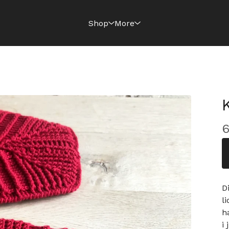
Shop
More
D
l
h
i