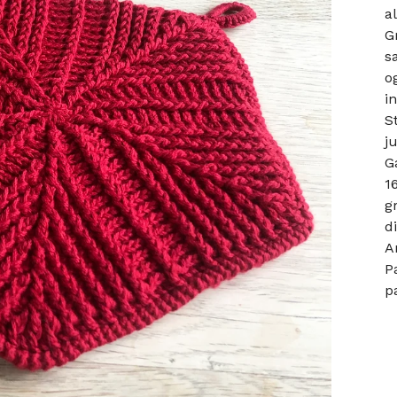
a
G
s
o
i
S
j
G
1
g
d
A
P
p