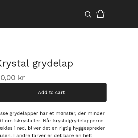
Krystal grydelap
60,00
kr
Add to cart
isse grydelapper har et mønster, der minder
idt om iskrystaller. Når krystalgrydelapperne
ækles i rød, bliver det en rigtig hyggespreder
 julen. I andre farver er det bare en helt