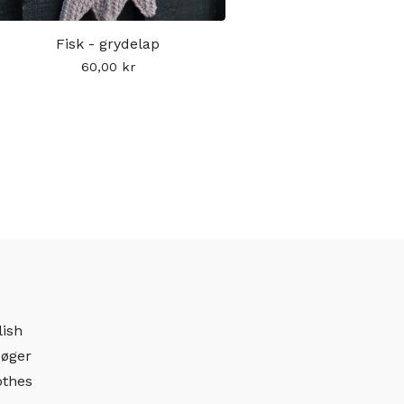
Fisk - grydelap
60,00
kr
lish
øger
othes