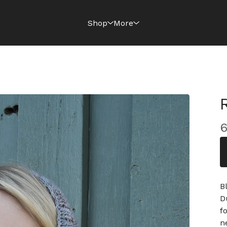
Shop
More
B
D
f
n