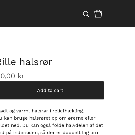
Rille halsrør
60,00
kr
Add to cart
lødt og varmt halsrør i reliefhækling.
u kan bruge halsrøret op om ørerne eller
oldet ned. Du kan også folde halvdelen af det
ed på indersiden, så der er dobbelt lag om