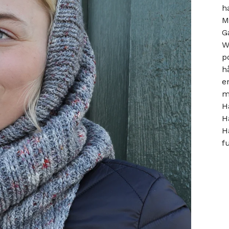
h
M
G
W
p
h
e
m
H
H
H
f