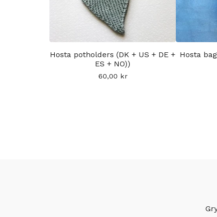
Hosta potholders (DK + US + DE +
Hosta bag
ES + NO))
60,00
kr
Gry