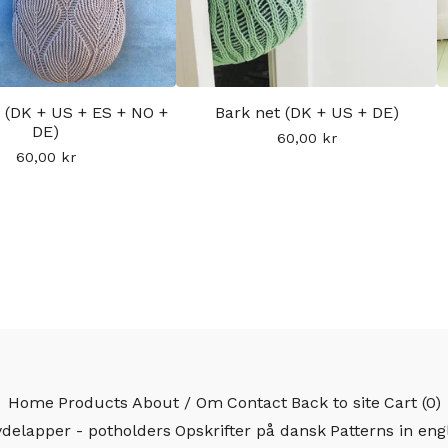
 (DK + US + ES + NO +
Bark net (DK + US + DE)
DE)
60,00
kr
60,00
kr
Home
Products
About / Om
Contact
Back to site
Cart (
0
)
delapper - potholders
Opskrifter på dansk
Patterns in eng