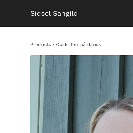
Sidsel Sangild
Products
/
Opskrifter på dansk