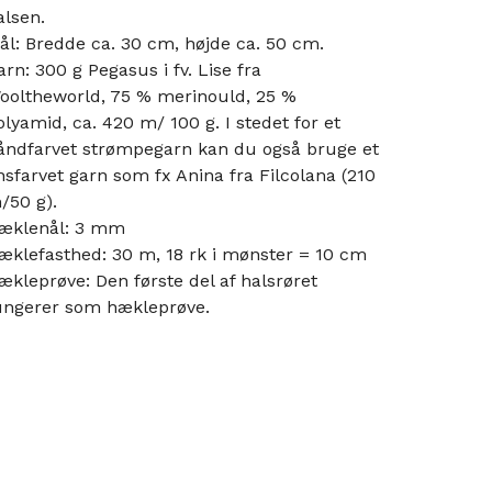
alsen.
ål: Bredde ca. 30 cm, højde ca. 50 cm.
arn: 300 g Pegasus i fv. Lise fra
ooltheworld, 75 % merinould, 25 %
olyamid, ca. 420 m/ 100 g. I stedet for et
åndfarvet strømpegarn kan du også bruge et
nsfarvet garn som fx Anina fra Filcolana (210
/50 g).
æklenål: 3 mm
æklefasthed: 30 m, 18 rk i mønster = 10 cm
ækleprøve: Den første del af hals­røret
ungerer som hækleprøve.