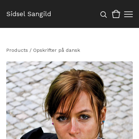
Sidsel Sangild
Products
/
Opskrifter på dansk