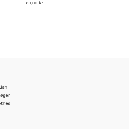
60,00
kr
lish
øger
othes