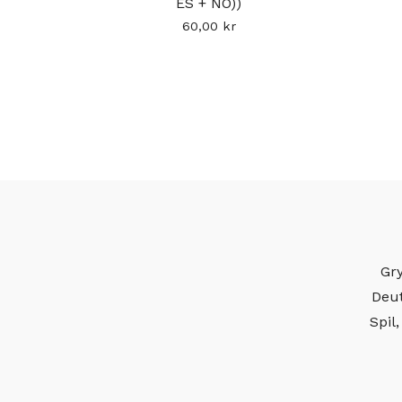
ES + NO))
60,00
kr
Gry
Deut
Spil