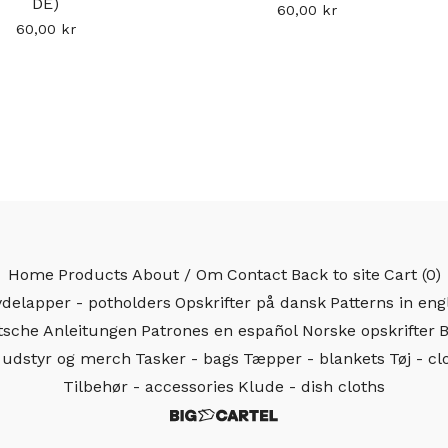
DE)
60,00
kr
60,00
kr
Home
Products
About / Om
Contact
Back to site
Cart (
0
)
delapper - potholders
Opskrifter på dansk
Patterns in eng
sche Anleitungen
Patrones en español
Norske opskrifter
B
, udstyr og merch
Tasker - bags
Tæpper - blankets
Tøj - cl
Tilbehør - accessories
Klude - dish cloths