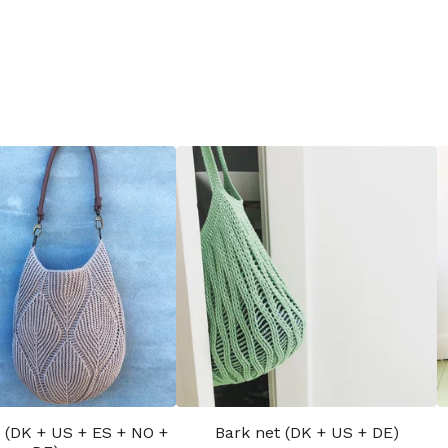
 (DK + US + ES + NO +
Bark net (DK + US + DE)