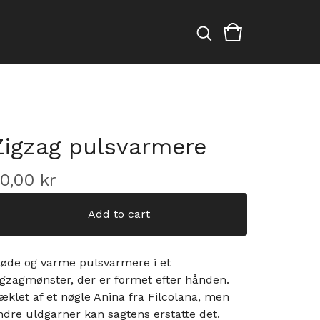
Zigzag pulsvarmere
0,00
kr
Add to cart
løde og varme pulsvarmere i et
igzagmønster, der er formet efter hånden.
æklet af et nøgle Anina fra Filcolana, men
ndre uldgarner kan sagtens erstatte det.