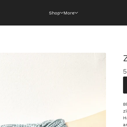
Shop
More
5
B
z
H
a