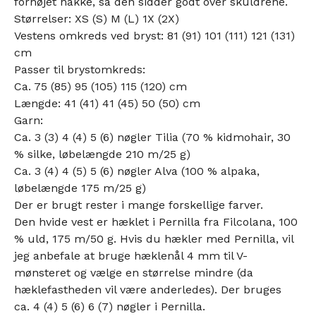
forhøjet nakke, så den sidder godt over skuldrene.
Størrelser: XS (S) M (L) 1X (2X)
Vestens omkreds ved bryst: 81 (91) 101 (111) 121 (131)
cm
Passer til brystomkreds:
Ca. 75 (85) 95 (105) 115 (120) cm
Længde: 41 (41) 41 (45) 50 (50) cm
Garn:
Ca. 3 (3) 4 (4) 5 (6) nøgler Tilia (70 % kidmohair, 30
% silke, løbelængde 210 m/25 g)
Ca. 3 (4) 4 (5) 5 (6) nøgler Alva (100 % alpaka,
løbelængde 175 m/25 g)
Der er brugt rester i mange forskellige farver.
Den hvide vest er hæklet i Pernilla fra Filcolana, 100
% uld, 175 m/50 g. Hvis du hækler med Pernilla, vil
jeg anbefale at bruge hæklenål 4 mm til V-
mønsteret og vælge en størrelse mindre (da
hæklefastheden vil være anderledes). Der bruges
ca. 4 (4) 5 (6) 6 (7) nøgler i Pernilla.