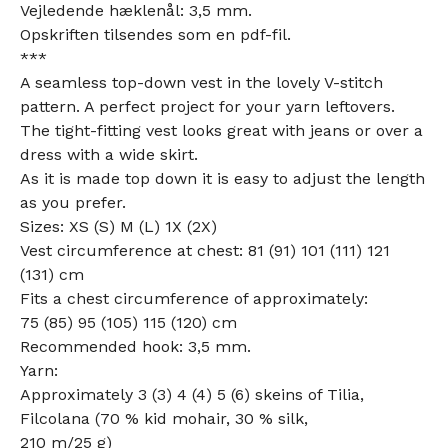
Vejledende hæklenål: 3,5 mm.
Opskriften tilsendes som en pdf-fil.
***
A seamless top-down vest in the lovely V-stitch
pattern. A perfect project for your yarn leftovers.
The tight-fitting vest looks great with jeans or over a
dress with a wide skirt.
As it is made top down it is easy to adjust the length
as you prefer.
Sizes: XS (S) M (L) 1X (2X)
Vest circumference at chest: 81 (91) 101 (111) 121
(131) cm
Fits a chest circumference of approximately:
75 (85) 95 (105) 115 (120) cm
Recommended hook: 3,5 mm.
Yarn:
Approximately 3 (3) 4 (4) 5 (6) skeins of Tilia,
Filcolana (70 % kid mohair, 30 % silk,
210 m/25 g)